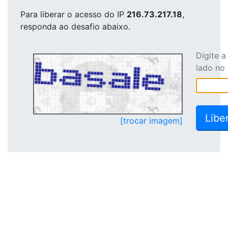
Para liberar o acesso
do IP
216.73.217.18
,
responda ao desafio abaixo.
Digite 
lado no
[trocar imagem]