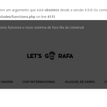
 com um argumento que está
obsoleto
desde a versão 6.9.0! Os come
cludes/functions.php
on line
6131
omo funciona o novo sistema de fura-fila da Universal
 em hotéis brasileiros mudou — veja o que fazer na
Golden We
 VIAGEM
CHIP INTERNACIONAL
ALUGUEL DE CARRO
C