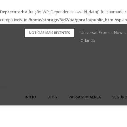
Deprecated
: A função WP_Dependencies->add_data() foi chamada
compatíveis. in
/home/storage/3/d2/aa/gorafa/public_html/wp-in
Pular
Universal Express Now: c
FNRH Digital: o check-in
NOTÍCIAS MAIS RECENTES
para
Orlando
próxima viagem
o
conteúdo
INÍCIO
BLOG
PASSAGEM AÉREA
SEGURO