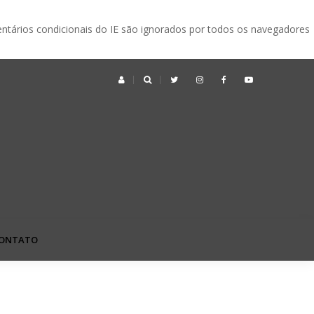
ntários condicionais do IE são ignorados por todos os navegadores
ek no Japão: o que é, quando acontece e vale a pena visitar?
ONTATO