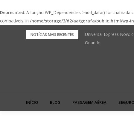
Deprecated
: A função WP_Dependencies->add_data() foi chamada
compatíveis. in
/home/storage/3/d2/aa/gorafa/public_html/wp-in
Pular
Universal Express Now: c
FNRH Digital: o check-in
NOTÍCIAS MAIS RECENTES
para
Orlando
próxima viagem
o
conteúdo
INÍCIO
BLOG
PASSAGEM AÉREA
SEGURO