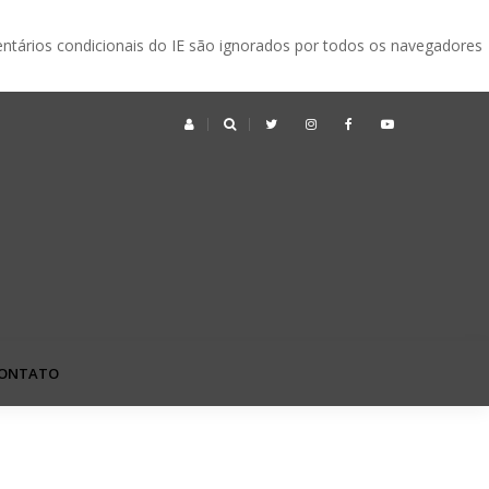
ntários condicionais do IE são ignorados por todos os navegadores
ek no Japão: o que é, quando acontece e vale a pena visitar?
ONTATO