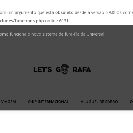
 com um argumento que está
obsoleto
desde a versão 6.9.0! Os come
cludes/functions.php
on line
6131
omo funciona o novo sistema de fura-fila da Universal
 em hotéis brasileiros mudou — veja o que fazer na
Golden We
 VIAGEM
CHIP INTERNACIONAL
ALUGUEL DE CARRO
C