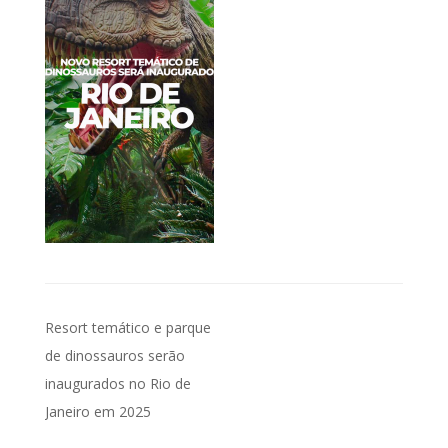
Navegação
Resort temático e parque
de
de dinossauros serão
inaugurados no Rio de
Post
Janeiro em 2025