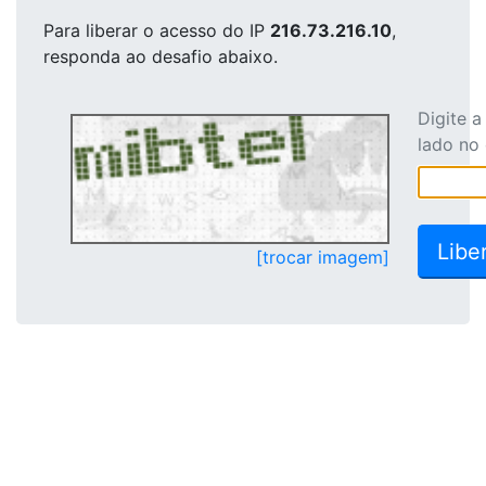
Para liberar o acesso
do IP
216.73.216.10
,
responda ao desafio abaixo.
Digite 
lado no
[trocar imagem]