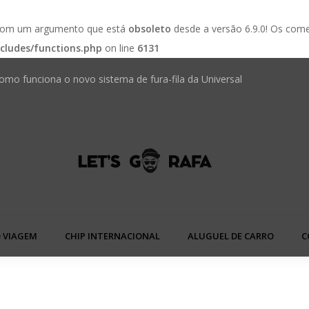
 com um argumento que está
obsoleto
desde a versão 6.9.0! Os come
cludes/functions.php
on line
6131
omo funciona o novo sistema de fura-fila da Universal
 em hotéis brasileiros mudou — veja o que fazer na
Golden We
 VIAGEM
CHIP INTERNACIONAL
ALUGUEL DE CARRO
C