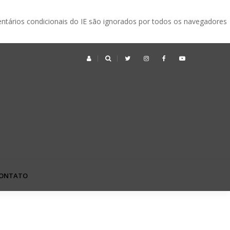
ntários condicionais do IE são ignorados por todos os navegadores
ek no Japão: o que é, quando acontece e vale a pena visitar?
ONTATO