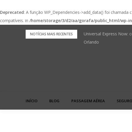
Deprecated
: A função WP_Dependencies->add_data() foi chamada
compatíveis. in
/home/storage/3/d2/aa/gorafa/public_html/wp-in
Pular
Universal Express Now: c
FNRH Digital: o check-in
NOTÍCIAS MAIS RECENTES
para
Orlando
próxima viagem
o
conteúdo
INÍCIO
BLOG
PASSAGEM AÉREA
SEGURO