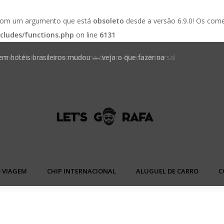
 com um argumento que está
obsoleto
desde a versão 6.9.0! Os come
cludes/functions.php
on line
6131
 em hotéis brasileiros mudou — veja o que fazer na
Golden We
 VIAGEM
CHIP INTERNACIONAL
ALUGUEL DE CARRO
C