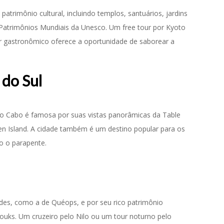
patrimônio cultural, incluindo templos, santuários, jardins
o Patrimônios Mundiais da Unesco. Um free tour por Kyoto
r gastronômico oferece a oportunidade de saborear a
 do Sul
 do Cabo é famosa por suas vistas panorâmicas da Table
n Island. A cidade também é um destino popular para os
o o parapente.
mides, como a de Quéops, e por seu rico patrimônio
 souks. Um cruzeiro pelo Nilo ou um tour noturno pelo