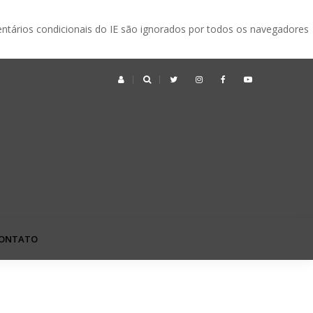
ntários condicionais do IE são ignorados por todos os navegadores
ek no Japão: o que é, quando acontece e vale a pena visitar?
ONTATO