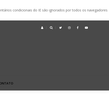
ntários condicionais do IE são ignorados por todos os navegadores
ek no Japão: o que é, quando acontece e vale a pena visitar?
ONTATO