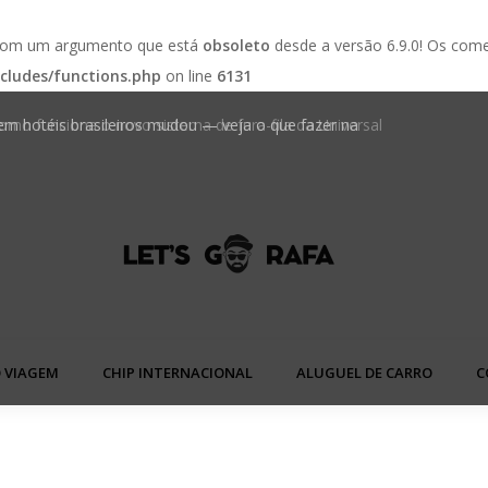
 com um argumento que está
obsoleto
desde a versão 6.9.0! Os come
cludes/functions.php
on line
6131
 em hotéis brasileiros mudou — veja o que fazer na
Golden We
 VIAGEM
CHIP INTERNACIONAL
ALUGUEL DE CARRO
C