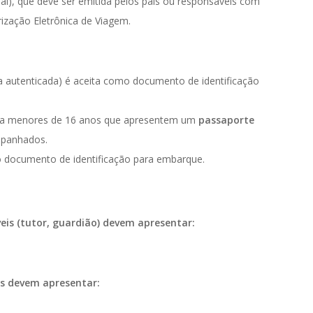
cial), que deve ser emitida pelos pais ou responsáveis com
rização Eletrônica de Viagem.
ia autenticada) é aceita como documento de identificação
ara menores de 16 anos que apresentem um
passaporte
mpanhados.
 documento de identificação para embarque.
is (tutor, guardião) devem apresentar:
s devem apresentar: