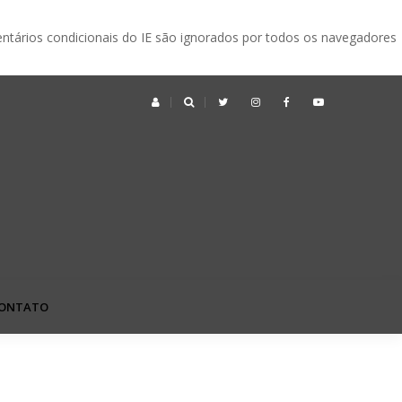
ntários condicionais do IE são ignorados por todos os navegadores
ek no Japão: o que é, quando acontece e vale a pena visitar?
ONTATO