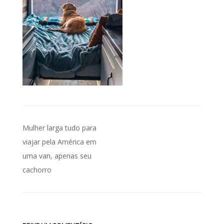
Navegação
Mulher larga tudo para
de
viajar pela América em
uma van, apenas seu
Post
cachorro