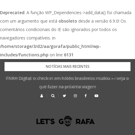
Deprecated
: A função WP_Dependencies->add_data() foi chamada
com um argumento que está
obsoleto
desde a versão 6.9.0! Os
comentários condicionais do IE são ignorados por todos os
navegadores compatíveis. in
/home/storage/3/d2/aa/gorafa/public_html/wp-
includes/functions.php
on line
6131
Pular
NOTÍCIAS MAIS RECENTES
para
Universal Express Now: como funciona o novo sistema de fura-
FNRH Digital: o check-in em hotéis brasileiros mudou — veja o
o
que fazer na próxima viagem
fila da Universal Orlando
conteúdo